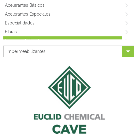
Acelerantes Básicos
Acelerantes Especiales
Especialidades
Fibras
Impermeabilizantes
Medio & Alto Rango
Impermeabilizantes
Shotcrete
Plastificantes