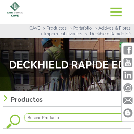
CAVE
Productos
Portafolio
Aditivos & Fibras
Impermeabilizantes
Deckhield Rapide ED
DECKHIELD RAPIDE ED
Productos