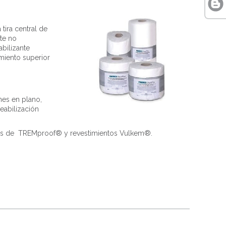
tira central de
te no
bilizante
miento superior
nes en plano,
meabilización
tes de TREMproof® y revestimientos Vulkem®.