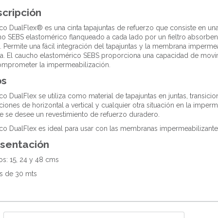
cripción
o DualFlex® es una cinta tapajuntas de refuerzo que consiste en una 
o SEBS elastomérico flanqueado a cada lado por un fieltro absorben
o.
Permite una fácil integración del tapajuntas y la membrana impermea
da.
El caucho elastomérico SEBS proporciona una capacidad de movi
omprometer la impermeabilización.
os
o DualFlex se utiliza como material de tapajuntas en juntas, transicio
iciones de horizontal a vertical y cualquier otra situación en la imper
 se desee un revestimiento de refuerzo duradero.
o DualFlex es ideal para usar con las membranas impermeabilizan
sentación
s: 15, 24 y 48 cms
s de 30 mts