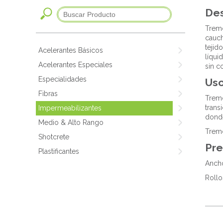
Des
Tremc
cauch
tejid
Acelerantes Básicos
líqui
Acelerantes Especiales
sin c
Especialidades
Us
Fibras
Tremc
trans
Impermeabilizantes
donde
Medio & Alto Rango
Tremc
Shotcrete
Pre
Plastificantes
Ancho
Rollo