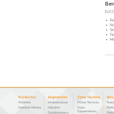
Ben
EUCON
Re
No
Si
Fá
Me
Productos
Segmentos
Zona Técnica
Nos
Portafolio
Infraestructura
Fichas Técnicas
Nues
Nuestras Marcas
Industria
Guías
Polít
Esquemáticas
Constructoras y
Polít