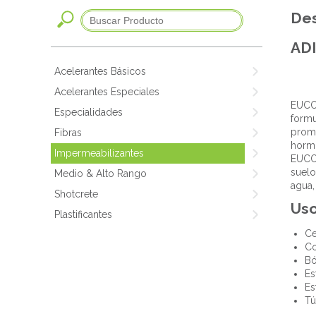
Des
AD
Acelerantes Básicos
Acelerantes Especiales
EUCON
Especialidades
formu
promu
Fibras
hormi
Impermeabilizantes
EUCO
suelo
Medio & Alto Rango
agua,
Shotcrete
Us
Plastificantes
Ce
Co
Bó
Es
Es
Tú