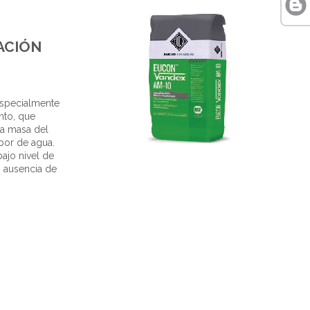
ACIÓN
especialmente
nto, que
a masa del
por de agua.
jo nivel de
n ausencia de