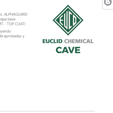
ano. ALPHAGUARD
 capa base
MT - TOP COAT)
luyendo
nte aprobadas y