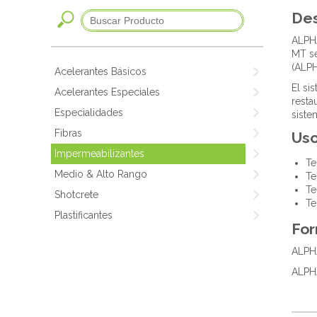
Des
ALPH
MT se
(ALP
Acelerantes Básicos
El si
Acelerantes Especiales
resta
Especialidades
siste
Fibras
Us
Impermeabilizantes
Te
Medio & Alto Rango
Te
Te
Shotcrete
Te
Plastificantes
Fo
ALPH
ALPH