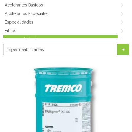
Acelerantes Básicos
Acelerantes Especiales
Especialidades
Fibras
Impermeabilizantes
Medio & Alto Rango
Impermeabilizantes
Shotcrete
Plastificantes